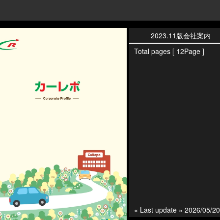
2023.11版会社案内
Total pages [ 12Page ]
« Last update » 2026/05/20