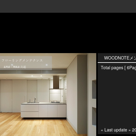
WOODNOTE
Total pages [ 6Pag
« Last update » 2